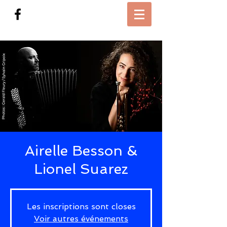
Airelle Besson &
Lionel Suarez
Les inscriptions sont closes
Voir autres événements