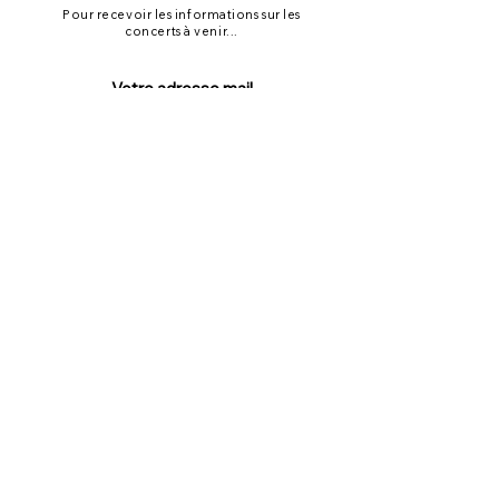
Pour recevoir les informations sur les
concerts à venir...
VALIDER
TOP
©2020 by La Fabrique à Concert.