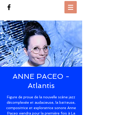
ANNE PACEO -
Atlantis
Figure de proue de la nouvelle scène jazz
décomplexée et audacieuse, la batteuse,
compositrice et exploratrice sonore Anne
Paceo viendra pour la première fois à La