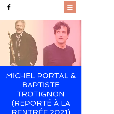
MICHEL PORTAL &
BAPTISTE
TROTIGNON
(REPORTÉ À LA
RENTRÉE 2021)